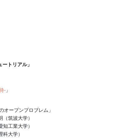
ュートリアル」
待-
」
のオープンプロブレム」
英明（筑波大学）
愛知工業大学）
理科大学）