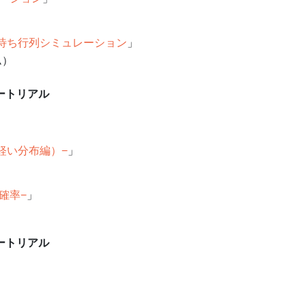
るお手軽待ち行列シミュレーション
」
ム）
ートリアル
軽い分布編）−
」
象確率−
」
ートリアル