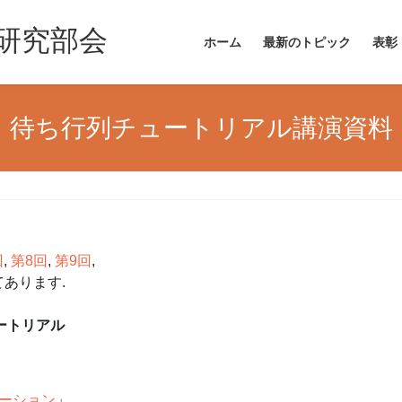
 研究部会
ホーム
最新のトピック
表彰
待ち行列チュートリアル講演資料
回
,
第8回
,
第9回
,
あります.
ートリアル
レーション
」