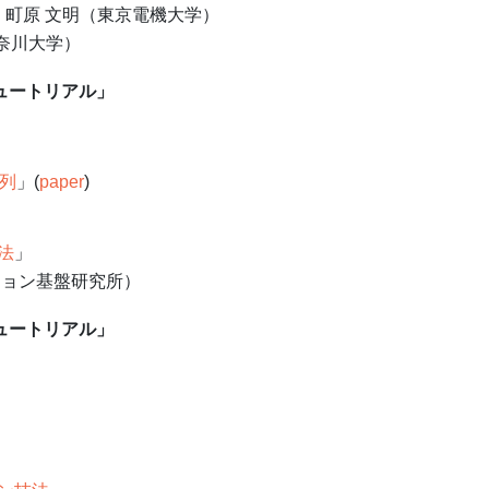
：町原 文明（東京電機大学）
奈川大学）
ュートリアル」
行列
」(
paper
)
法
」
ション基盤研究所）
ュートリアル」