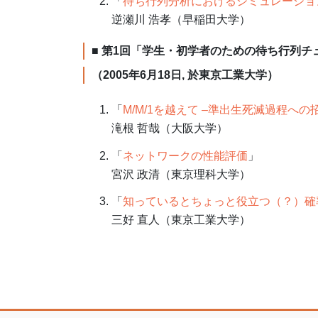
「
待ち行列分析におけるシミュレーショ
逆瀬川 浩孝（早稲田大学）
■ 第1回「学生・初学者のための待ち行列チ
（2005年6月18日, 於東京工業大学）
「
M/M/1を越えて –準出生死滅過程への
滝根 哲哉（大阪大学）
「
ネットワークの性能評価
」
宮沢 政清（東京理科大学）
「
知っているとちょっと役立つ（？）確
三好 直人（東京工業大学）