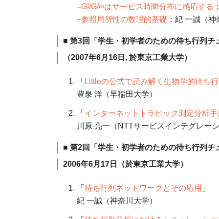
–
GI/G/∞はサービス時間分布に感応する
–
参照局所性の数理的基礎
：紀 一誠（神
■ 第3回「学生・初学者のための待ち行列チ
（2007年6月16日, 於東京工業大学）
「
Littleの公式で読み解く生物学的待ち
豊泉 洋（早稲田大学）
「
インターネットトラヒック測定分析手
川原 亮一（NTTサービスインテグレー
■ 第2回「学生・初学者のための待ち行列チ
2006年6月17日（於東京工業大学）
「
待ち行列ネットワークとその応用
」
紀 一誠（神奈川大学）