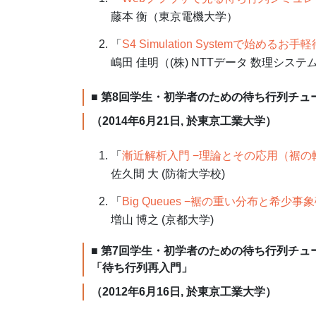
藤本 衡（東京電機大学）
「
S4 Simulation Systemで始め
嶋田 佳明（(株) NTTデータ 数理システ
■ 第8回学生・初学者のための待ち行列チュ
（2014年6月21日, 於東京工業大学）
「
漸近解析入門 −理論とその応用（裾の
佐久間 大 (防衛大学校)
「
Big Queues −裾の重い分布と希少事
増山 博之 (京都大学)
■ 第7回学生・初学者のための待ち行列チュ
「待ち行列再入門」
（2012年6月16日, 於東京工業大学）