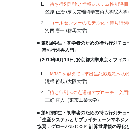
「
待ち行列理論と情報システム性能評価
笠原 正治 (奈良先端科学技術大学院大学)
「
コールセンターのモデル化：待ち行列
河西 憲一 (群馬大学)
■ 第6回学生・初学者のための待ち行列チュ
「待ち行列再入門」
（2010年6月19日, 於京都大学東京オフィス
「
M/M/1を越えて –準出生死滅過程への
滝根 哲哉 (大阪大学)
「
待ち行列への点過程アプローチ：入門
三好 直人（東京工業大学）
■ 第5回学生・初学者のための待ち行列チュ
「生産システムとサプライチェーンマネジ
協賛：グローバルＣＯＥ 計算世界観の深化