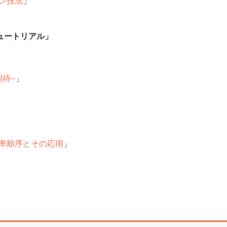
ン技法
」
ュートリアル」
招待–
」
率順序とその応用
」