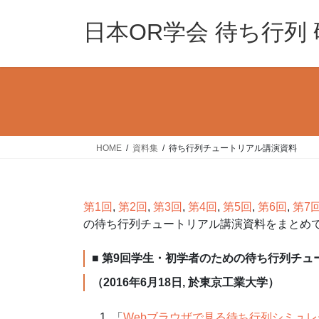
コ
ナ
ン
ビ
日本OR学会 待ち行列
テ
ゲ
ン
ー
ツ
シ
へ
ョ
ス
ン
キ
に
ッ
移
HOME
資料集
待ち行列チュートリアル講演資料
プ
動
第1回
,
第2回
,
第3回
,
第4回
,
第5回
,
第6回
,
第7
の待ち行列チュートリアル講演資料をまとめて
■ 第9回学生・初学者のための待ち行列チュ
（2016年6月18日, 於東京工業大学）
「
Webブラウザで見る待ち行列シミュ