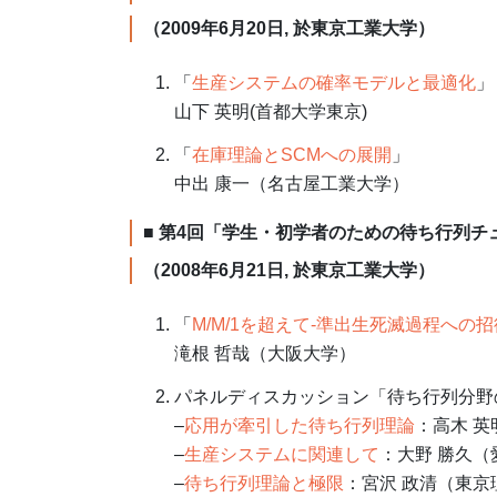
（2009年6月20日, 於東京工業大学）
「
生産システムの確率モデルと最適化
」
山下 英明(首都大学東京)
「
在庫理論とSCMへの展開
」
中出 康一（名古屋工業大学）
■ 第4回「学生・初学者のための待ち行列チ
（2008年6月21日, 於東京工業大学）
「
M/M/1を超えて-準出生死滅過程への招
滝根 哲哉（大阪大学）
パネルディスカッション「待ち行列分野
–
応用が牽引した待ち行列理論
：高木 
–
生産システムに関連して
：大野 勝久（
–
待ち行列理論と極限
：宮沢 政清（東京