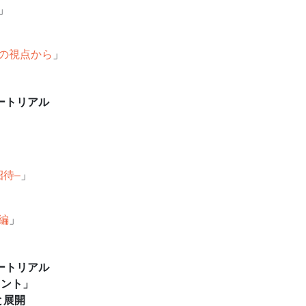
」
の視点から
」
ートリアル
）
招待–
」
編
」
ートリアル
メント」
と展開