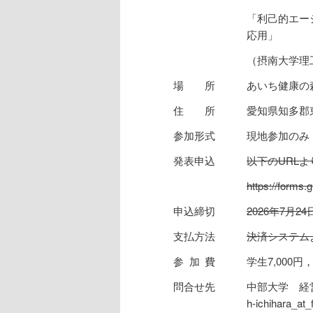
「利己的エー
応用」
（摂南大学理
場所
あいち健康の
住所
愛知県知多郡
参加形式
現地参加のみ
発表申込
以下のURL
https://form
申込締切
2026年7月24日
支払方法
決済システム
参加費
学生7,000円
問合せ先
中部大学 経
h-ichihara_