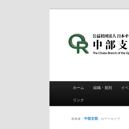
メ
サ
イ
ブ
ン
コ
日本OR学会 
コ
ン
ン
テ
テ
ン
ン
ツ
ツ
へ
へ
移
移
動
動
メ
ホーム
組織・規則
イベ
イ
ン
リンク
メ
ニ
中部支部
ュ
投稿者「
」のアーカイブ
ー