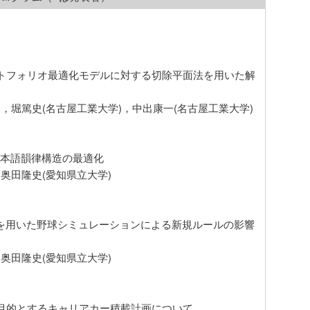
ートフォリオ最適化モデルに対する切除平面法を用いた解
)，堀篤史(名古屋工業大学)，中出康一(名古屋工業大学)
た日本語韻律構造の最適化
奥田隆史(愛知県立大学)
ルゴリズムを用いた野球シミュレーションによる新規ルールの影響
奥田隆史(愛知県立大学)
を目的とするキャリアカー積載計画について