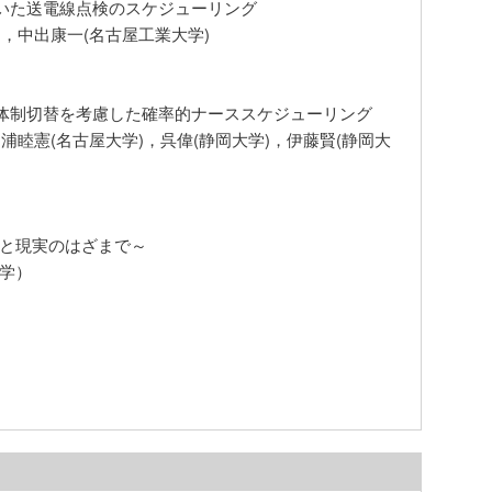
用いた送電線点検のスケジューリング
)，中出康一(名古屋工業大学)
ト体制切替を考慮した確率的ナーススケジューリング
浦睦憲(名古屋大学)，呉偉(静岡大学)，伊藤賢(静岡大
論と現実のはざまで～
大学）