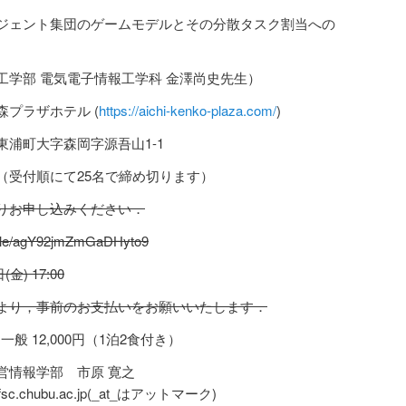
ジェント集団のゲームモデルとその分散タスク割当への
工学部 電気電子情報工学科 金澤尚史先生）
森プラザホテル (
https://aichi-kenko-plaza.com/
)
東浦町大字森岡字源吾山1-1
（受付順にて25名で締め切ります）
よりお申し込みください．
s.gle/agY92jmZmGaDHyto9
(金) 17:00
より，事前のお支払いをお願いいたします．
，一般 12,000円（1泊2食付き）
営情報学部 市原 寛之
at_fsc.chubu.ac.jp(_at_はアットマーク)