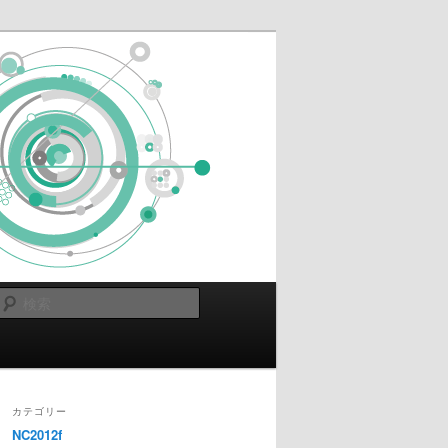
検
索
カテゴリー
NC2012f