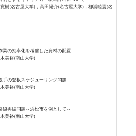
寛樹(名古屋大学)，高田陽介(名古屋大学)，柳浦睦憲(名
出作業の効率化を考慮した資材の配置
木美裕(南山大学)
ぎ投手の登板スケジューリング問題
木美裕(南山大学)
ス路線再編問題～浜松市を例として～
木美裕(南山大学)