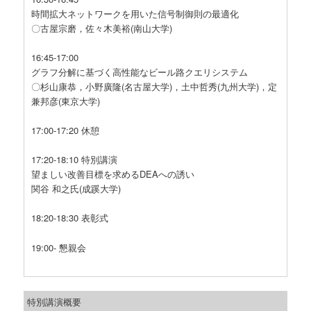
時間拡大ネットワークを用いた信号制御則の最適化
〇古屋宗磨，佐々木美裕(南山大学)
16:45-17:00
グラフ分解に基づく高性能なビール路クエリシステム
〇杉山康恭，小野廣隆(名古屋大学)，土中哲秀(九州大学)，定
兼邦彦(東京大学)
17:00-17:20 休憩
17:20-18:10 特別講演
望ましい改善目標を求めるDEAへの誘い
関谷 和之氏(成蹊大学)
18:20-18:30 表彰式
19:00- 懇親会
特別講演概要