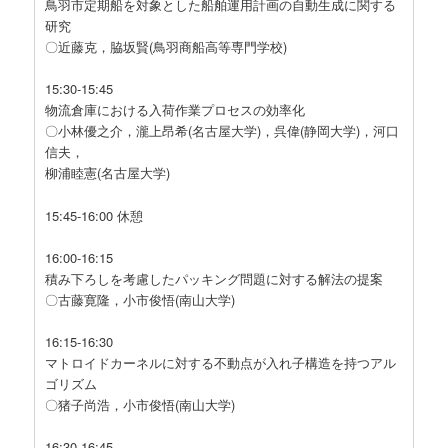
鳥羽市定期船を対象とした船舶運用計画の自動生成に関する
研究
〇近藤克，脇坂賢(鳥羽商船高等専門学校)
15:30-15:45
物流倉庫における入荷作業プロセスの効率化
〇小林優之介，瀧上昂希(名古屋大学)，呉偉(静岡大学)，河口
信夫，
柳浦睦憲(名古屋大学)
15:45-16:00 休憩
16:00-16:15
積み下ろしを考慮したパッキング問題に対する解法の提案
〇古藤寛隆，小市俊悟(南山大学)
16:15-16:30
マトロイドカーネルに対する不動点が入れ子構造を持つアル
ゴリズム
〇猪子尚浩，小市俊悟(南山大学)
16:30-16:45