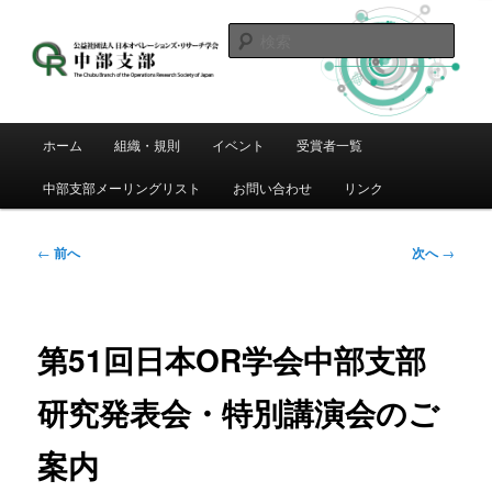
メ
イ
検
ン
索
コ
日本OR学会 中部支部
ン
テ
メ
ホーム
組織・規則
イベント
受賞者一覧
ン
イ
ツ
ン
中部支部メーリングリスト
お問い合わせ
リンク
へ
メ
移
ニ
動
ュ
投
←
前へ
次へ
→
ー
稿
ナ
ビ
ゲ
第51回日本OR学会中部支部
ー
シ
研究発表会・特別講演会のご
ョ
ン
案内