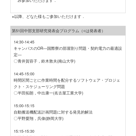
み参加いただけます．
以降、どなた様もご参加いただけます．
第51回中部支部研究発表会プログラム（○は発表者）
14:30-14:45
キャンパスのOR―国際寮の部屋割り問題・契約電力の最適設
定―
〇青井賀容子，鈴木敦夫(南山大学)
14:45-15:00
時間区間ごとに作業時間を配分するソフトウェア・プロジェ
クト・スケジューリング問題
〇半田拓朗，中出康一(名古屋工業大学)
15:00-15:15
自動搬送機配送計画問題に対する発見的解法
〇平野愛翔，呉偉(静岡大学)
15:15-15:30