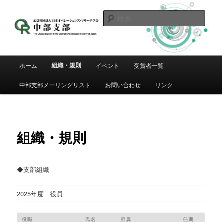
メ
イ
検
ン
索
コ
日本OR学会 中部支部
ン
テ
メ
組織・規則
ホーム
イベント
受賞者一覧
ン
イ
ツ
ン
中部支部メーリングリスト
お問い合わせ
リンク
へ
メ
移
ニ
動
ュ
ー
組織・規則
◆支部組織
2025年度 役員
役職
氏名
所属
任期