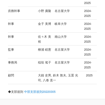
2025
庶務幹事
小野 廣隆
名古屋大学
2024-
2025
幹事
金子 美博
岐阜大学
2024-
2025
幹事
佐々木 美
南山大学
2024-
裕
2025
監事
柳浦 睦憲
名古屋大学
2024-
2025
事務局
稲垣 瑤子
名古屋大学
2024-
2025
顧問
大鑄 史男, 鈴木 敦夫, 玉置 光
2025
司, 八卷 直一
◆支部規則
中部支部規則20220305