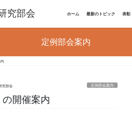
 研究部会
ホーム
最新のトピック
表彰
定例部会案内
案内
定例部会案内
研究部会
日) の開催案内