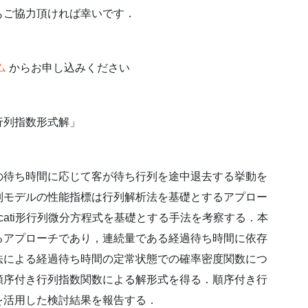
もご協力頂ければ幸いです．
ム
からお申し込みください
行列指数形式解」
の待ち時間に応じて客が待ち行列を途中退去する挙動を
列モデルの性能指標は行列解析法を基礎とするアプロー
cati形行列微分方程式を基礎とする手法を考察する．本
るアプローチであり，連続量である経過待ち時間に依存
法による経過待ち時間の定常状態での確率密度関数につ
順序付き行列指数関数による解形式を得る．順序付き行
を活用した検討結果を報告する．