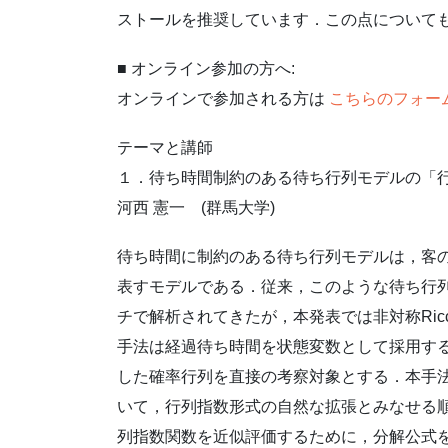
ストールを推奨しています．この点について
■ オンライン参加の方へ:
オンラインで参加される方は
こちらのフォー
テーマと講師
１．待ち時間制約のある待ち行列モデルの「
河西 憲一 (群馬大学)
待ち時間に制約のある待ち行列モデルは，客
表すモデルである．従来，このような待ち行
チで解析されてきたが，本発表では非対称Ric
手法は経過待ち時間を状態変数として採用す
した確率行列を直接の考察対象とする．本手
いて，行列指数形式の自然な拡張とみなせる
列指数関数を近似評価するために，分解公式