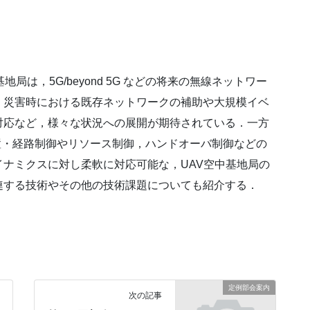
を用いた空中基地局は，5G/beyond 5G などの将来の無線ネットワー
，災害時における既存ネットワークの補助や大規模イベ
対応など，様々な状況への展開が期待されている．一方
置・経路制御やリソース制御，ハンドオーバ制御などの
ナミクスに対し柔軟に対応可能な，UAV空中基地局の
連する技術やその他の技術課題についても紹介する．
定例部会案内
次の記事