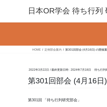
コ
ナ
ン
ビ
日本OR学会 待ち行列
テ
ゲ
ン
ー
ツ
シ
へ
ョ
ス
ン
キ
に
ッ
移
HOME
定例部会案内
第301回部会 (4月16日) の開催
プ
動
2022年3月22日
/ 最終更新日時 :
2024年7月18日
待ち行列
第301回部会 (4月16
第301回 「待ち行列研究部会」