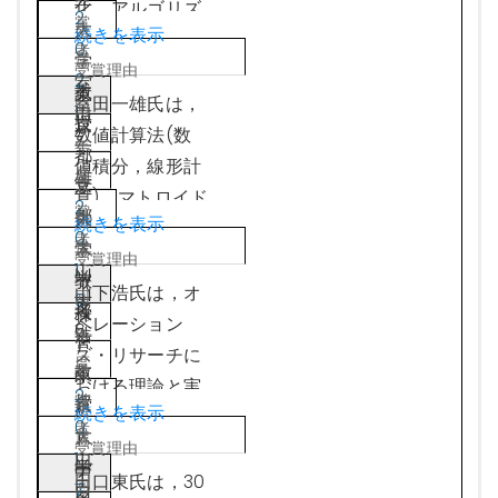
化，アルゴリズ
2
大
続きを表示
ムや計算機科学
0
学
における理論的
2
室
教
東
な研究，ならび
室田一雄氏は，
1
田
授
京
にORの諸手法を
数値計算法(数
7
一
・
都
建築やデータマ
値積分，線形計
雄
京
立
イニング分野な
算)，マトロイド
2
都
大
続きを表示
どに適用した研
理論のシステム
0
大
学
究において顕著
解析への応用，
1
山
学
教
（
な業績を残して
群論的分岐理論
山下浩氏は，オ
9
下
名
授
株
きた．加藤氏の
の構造工学への
ペレーション
6
浩
誉
・
）
主要な研究業績
応用，計算幾何
ズ・リサーチに
教
東
N
として，計算幾
学，経済地理
おける理論と実
2
授
京
T
何学や組合せ最
続きを表示
学・空間経済学
践の両立を身を
0
大
T
適化の分野での
など数理工学の
もって示した稀
1
田
学
デ
中
理論的な貢献が
様々な分野に渡
有の存在であ
田口東氏は，30
7
口