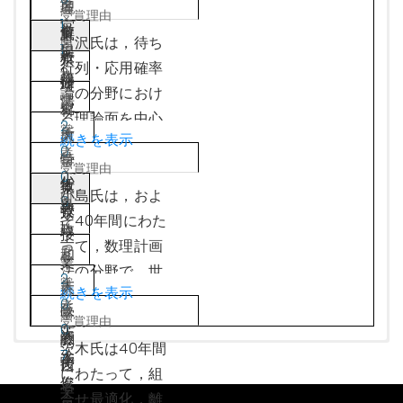
名
事，関西支部長
理
業績賞を受賞し
形最適化と数理
により，田園都
て，世界的に高
業績をあげてき
1
宮
誉
等を歴任し，文
解
ており，数理工
東
モデリングの研
市線の遅れの原
い評価を得てい
た．最大の業績
宮沢氏は，待ち
1
沢
教
献賞，事例研究
析
学の様々な分野
京
究を行い，その
因の究明，東日
る．また，京都
は，劣モジュラ
行列・応用確率
2
政
授
賞，業績賞を受
研
で顕著な業績を
理
研究成果を国際
本大震災地域に
大学，奈良先端
関数の理論の体
論の分野におけ
清
賞している．
究
挙げてきたこと
科
学術誌に論文と
おけるバス時刻
科学技術大学院
系化であり，多
る理論面を中心
2
所
が高く評価され
大
して発表すると
表の提案，東京
大学において，
続きを表示
面体理論を通じ
とした研究で多
0
特
ている．2014年
学
ともに，数理計
オリンピック観
多くの優れた研
て劣モジュラ関
くの卓越した行
0
小
任
から2年間は副
教
画法ソフトウェ
東
戦客輸送の混雑
究者を育成する
数を研究する枠
政を挙げられ，
小島氏は，およ
9
島
教
会長を務めるな
授
アNUOPT（現
京
分析など，意義
とともに，中
組みを確立した
海外の研究者と
そ40年間にわた
1
政
授
ど，日本オペレ
Numerical
工
のある事例研究
国，香港，米国
ことである．数
の共同研究の成
って，数理計画
和
・
ーションズ・リ
Optimizer）を
業
を数多く発表
などの著名研究
理計画法におけ
果も多く，世界
法の分野で，世
2
大
サーチ学会の発
通じて社会に還
大
し，ORの有用性
者とともに
る離散最適化問
続きを表示
をリードするト
界をリードする
0
阪
展にも寄与して
元してきた．
学
を世の中に知ら
Pacific
題の多くは，何
ップクラスの研
研究活動を続け
0
茨
大
いる．また，東
これらの業績に
教
しめた．
関
Optimization
らかの意味で劣
究者として知ら
てこられた．研
茨木氏は40年間
7
研究賞 Research Award
研究賞奨励賞 Research Encourage
業績賞 Achievement Award
普及賞 Contributions Award for
実施賞 Practice Award
事例研究賞 Case Study Award
論文賞 Best JORSJ/TORSJ Paper of the
学生論文賞 Student Thesis Award
木
学
京大学，京都大
より，山下氏
授
また，「都市の
西
Research
モジュラ関数に
れている．宮沢
究テーマは，初
にわたって，組
Award
Promoting OR
Year
俊
名
学，筑波大学，
は，2004年に
OR」研究会では
学
Activity Group
関連しており，
氏が著した英文
期の相補性問題
※第20回までは事例研究奨励賞
合せ最適化，離