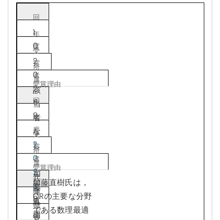
1
0
2
0
2
該
5
当
9
者
な
2
し
0
2
加
兵
加藤直樹氏は，
3
藤
庫
ORの主要な分野
8
直
県
である数理最適
樹
立