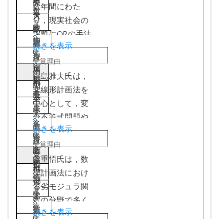
名
ー
央
挙げられる．ま
って，優れた研
る．1982年4月
数年間にわた
5
東
誉
タ
大
た，加藤氏の応
究成果を挙げる
に（株）数理シ
り，現実社会の
教
数
学
用的研究は非常
と共に，数々の
ステム（現
課題にORの手法
2
授
理
教
に多岐に渡ると
著書を通じて，
続きを表示
（株）NTTデー
を適用する，OR
0
・
シ
授
ともに，様々な
数理工学の教
タ数理システ
本来の実用研究
1
福
京
ス
南
教科書を執筆し
育・普及に多大
ム）を設立し，
を実践してき
福島雅夫氏は，
5
島
都
テ
山
ており，最適化
な貢献をしてき
数理科学とコン
た．現実のデー
非線形計画法を
4
雅
大
ム
大
を中心とするOR
た．特に離散凸
ピュータサイエ
タに基づく精緻
中心として，変
夫
学
学
的手法の他分野
解析という分野
ンスを活用して
なモデル化を行
分不等式問題や
2
名
教
へ拡大に関して
を創始し，最近
さまざまな現実
続きを表示
い，ORの高度な
相補性問題など
0
誉
授
多大な貢献を果
の25年間に渡っ
問題を解決する
手法を駆使して
の均衡問題の研
1
藤
教
・
たした．日本オ
京
て主導的な立場
日本有数の技術
解決策を導き社
究に取り組み，
藤重悟氏は，数
3
重
授
京
ペレーション
都
で研究を進めて
力をもった企業
会へフィードバ
200編を超える
理計画法におけ
3
悟
都
ズ・リサーチ学
大
いる．
に育て上げた．
ックするとい
学術論文を発表
る劣モジュラ関
大
会においては，
学
室田一雄氏は，
その一方で，研
う，氏の一貫し
し，日本を代表
数の分野で多く
2
学
副会長，編集理
数
2014年に第15回
究者として非線
た研究スタイル
続きを表示
する研究者とし
の卓越した研究
0