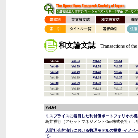
和文論文誌
Transactions of th
Vol.64
Vol.63
Vol.62
Vol.61
Vol.60
Vol.59
Vol.58
Vol.57
V
Vol.50
Vol.49
Vol.48
Vol.47
V
Vol.40
Vol.39
Vol.38
Vol.37
V
Vol.30
Vol.29
Vol.28
Vol.27
V
Vol.20
Vol.19
Vol.18
Vol.17
V
Vol.10
Vol.9
Vol.8
Vol.7
V
Vol.64
ミスプライスに着目した利付債ポートフォリオの構
島井祥行（アセットマネジメントOne株式会社），
人間社会的流行における数理モデルの提案 -イノベ
て-