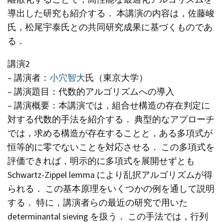
導出した研究も紹介する． 本講演の内容は，佐藤峻
氏，松尾宇泰氏との共同研究成果に基づくものであ
る．
講演2
– 講演者：
小穴智大
氏（東京大学）
– 講演題目：代数的アルゴリズムへの導入
– 講演概要：本講演では，組合せ構造の存在判定に
対する代数的手法を紹介する． 典型的なアプローチ
では，求める構造が存在することと，ある多項式が
恒等的に零でないことを対応させる． この多項式を
評価できれば，明示的に多項式を展開せずとも
Schwartz-Zippel lemma により乱択アルゴリズムが得
られる． この基本原理をいくつかの例を通して説明
する． 特に，講演者らの最近の研究で用いた
determinantal sieving を扱う． この手法では，行列