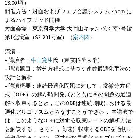
13:00 頃）
開催方法：対面およびウェブ会議システム Zoom に
よるハイブリッド開催
対面会場：東京科学大学 大岡山キャンパス 南3号館
第1会議室（S3-201号室）（
案内図
）
講演1
– 講演者：
牛山寛生
氏（東京科学大学）
– 講演題目：微分方程式に基づく連続最適化手法の
設計と解析
– 講演概要：連続最適化問題に対して，常微分方程
式（ODE）の解が時間発展とともにその問題の最適
解へ収束するとき，このODEは連続時間における最
適化アルゴリズムとみなすことができる． 本講演で
は，このようなODEに対する収束レートの解析方法
を解説する． さらに，高速に収束するODEを適切に
離散化することで，高性能な最適化アルゴリズムを