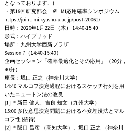
となっております。)
・第19回研究部会 ＠ IMI応用確率シンポジウム
https://joint.imi.kyushu-u.ac.jp/post-20061/
日時：2026年1月22日（木） 14:40-15:40
形式：ハイブリッド
場所：九州大学西新プラザ
Session 7（14:40-15:40）
企画セッション「確率最適化とその応用」（20分，
40分）
座長：堀口 正之（神奈川大学）
14:40 マルコフ決定過程におけるスケッチ行列を用
いたニュートン法の改良
[1] ＊新田 健人、吉良 知文（九州大学）
15:00 多段意思決定問題における不変埋没法とマル
コフ性 (招待)
[2] ＊阪口 昌彦 （高知大学）、堀口 正之 （神奈川