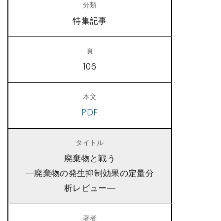
特集記事
106
PDF
廃棄物と戦う
―廃棄物の発生抑制効果の定量分
析レビュー―