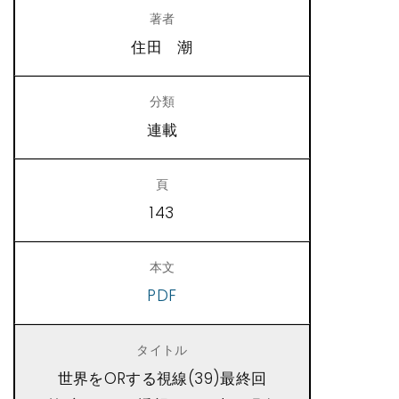
住田 潮
連載
143
PDF
世界をORする視線(39)最終回