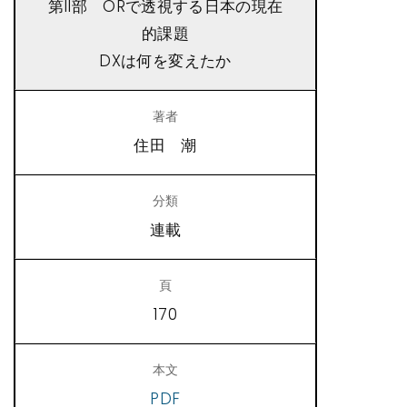
第II部 ORで透視する日本の現在
的課題
DXは何を変えたか
住田 潮
連載
170
PDF