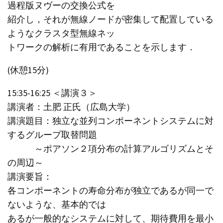
過程版ヌヴーの交換公式を
紹介し，それが無線ノードが密集して配置している
ようなクラスタ型無線ネッ
トワークの解析に有用であることを示します．
(休憩15分)
15:35-16:25 ＜講演３＞
講演者：土肥 正氏（広島大学）
講演題目：独立な並列コンポーネントシステムに対
するグループ取替問題
～ポアソン２項分布の計算アルゴリズムとそ
の周辺～
講演要旨：
各コンポーネントの寿命分布が独立であるが同一で
ないような、基本的では
あるが一般的なシステムに対して、期待費用を最小