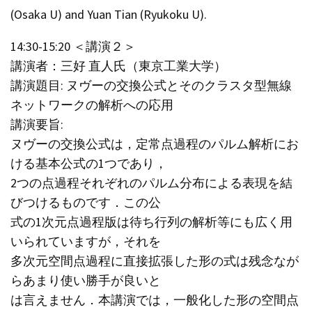
(Osaka U) and Yuan Tian (Ryukoku U).
14:30-15:20 ＜講演２＞
講演者：三好 直人氏（東京工業大学）
講演題目: ヌヴーの交換公式とそのクラスタ型無線
ネットワークの解析への応用
講演要旨:
ヌヴーの交換公式は，定常点過程のパルム解析にお
ける基本公式の1つであり，
2つの点過程それぞれのパルム分布による表現を結
びつけるものです．この公
式の1次元点過程版は待ち行列の解析等にも広く用
いられていますが，それを
多次元空間点過程に直接拡張した形の式は残念なが
らあまり使い勝手が良いと
は言えません．本講演では，一般化した形の空間点