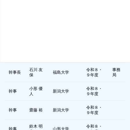
副支部
令和８・
金 正道
弘前大学
長
９年度
運営委
令和８・
中山 明
福島大学
員
９年度
令和８・
監事
田中 環
新潟大学
９年度
石川 友
令和８・
事務
幹事長
福島大学
保
９年度
局
小形 優
令和８・
幹事
新潟大学
人
９年度
令和８・
幹事
齋藤 裕
新潟大学
９年度
鈴木 明
令和８・
幹事
山形大学