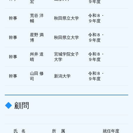
宏
９年度
荒谷 洋
令和８・
幹事
秋田県立大学
輔
９年度
星野 満
令和８・
幹事
秋田県立大学
博
９年度
舛井 道
宮城学院女子
令和８・
幹事
晴
大学
９年度
山田 修
令和８・
幹事
新潟大学
司
９年度
顧問
氏 名
所 属
就任年度