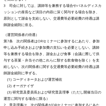
3 司会に対しては、講師等を兼務する場合やパネルディスカ
ッションの座長など演目の内容に深く関与する場合を除き、
原則として謝金を支給しない。交通費等必要経費の待遇は講
師謝金細則に依る。
（運営関係者の待遇）
第7条 次の関係者はORセミナーに参加するにあたり、参加
申し込み手続きおよび参加費の支払いを必要としない。講師
等を兼務する場合を除き、謝金および食事（会議に際して供
与する茶菓・弁当その他これらに類する飲食物を除く）を支
給しない。次の関係者に関する交通費等必要経費の待遇は講
師謝金細則に準ずる。
(1) コーディネータおよび運営補佐
(2) オーガナイザ
(3) 研究普及委員長および研究普及理事（ただし開催当日の
運営に関与する場合に限る）
2 普及理事は、次の関係者がORセミナーに参加するにあた