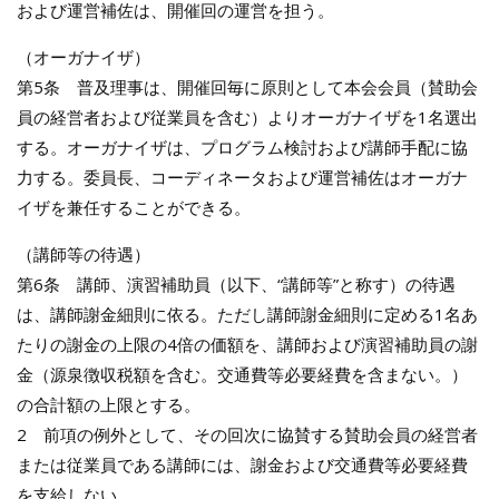
および運営補佐は、開催回の運営を担う。
（オーガナイザ）
第5条 普及理事は、開催回毎に原則として本会会員（賛助会
員の経営者および従業員を含む）よりオーガナイザを1名選出
する。オーガナイザは、プログラム検討および講師手配に協
力する。委員長、コーディネータおよび運営補佐はオーガナ
イザを兼任することができる。
（講師等の待遇）
第6条 講師、演習補助員（以下、“講師等”と称す）の待遇
は、講師謝金細則に依る。ただし講師謝金細則に定める1名あ
たりの謝金の上限の4倍の価額を、講師および演習補助員の謝
金（源泉徴収税額を含む。交通費等必要経費を含まない。）
の合計額の上限とする。
2 前項の例外として、その回次に協賛する賛助会員の経営者
または従業員である講師には、謝金および交通費等必要経費
を支給しない。