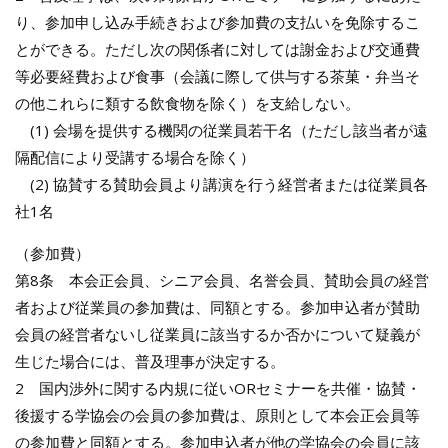
り、参加申し込み手続きおよび参加費の支払いを免除するこ
とができる。ただし次の関係者に対しては謝金および交通費
等必要経費および食事（会議に際して供与する茶菓・弁当そ
の他これらに類する飲食物を除く）を支給しない。
(1) 会場を提供する機関の従業員若干名（ただし該当者が遠
隔配信により受講する場合を除く）
(2) 協賛する賛助会員より講演を行う経営者または従業員各
社1名
（参加費）
第8条 本会正会員、シニア会員、名誉会員、賛助会員の経営
者および従業員の参加費は、同額とする。参加申込者が賛助
会員の経営者ないし従業員に該当するか否かについて疑義が
生じた場合には、普及理事が決定する。
2 国内渉外に関する内規に従いORセミナーを共催・協賛・
後援する学協会の会員の参加費は、原則として本会正会員等
の参加費と同額とする。参加申込者が他の学協会の会員に該