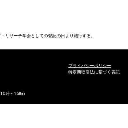
。
ズ・リサーチ学会としての登記の日より施行する。
プライバシーポリシー
特定商取引法に基づく表記
の10時～16時)
perations Research Society of Japan. All Rights Reserved.
De