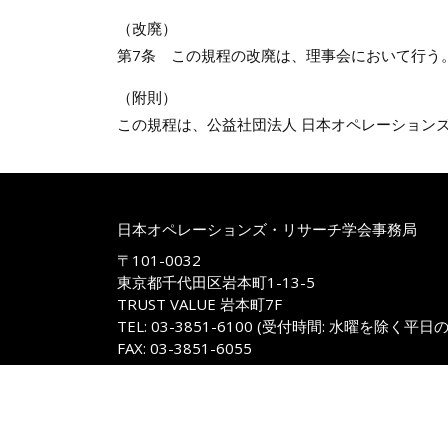
（改廃）
第7条 この規程の改廃は、理事会において行う
（附則）
この規程は、公益社団法人 日本オペレーション
日本オペレーションズ・リサーチ学会事務局
〒101-0032
東京都千代田区岩本町1-13-5
TRUST VALUE 岩本町7F
TEL: 03-3851-6100 (受付時間: 水曜を除く平日
FAX: 03-3851-6055
E-mail: jimukyoku@m.orsj.org
Copyright © 1957-2026, The O