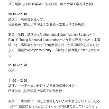
金子美博（日本OR学会中部支部長，岐阜大学工学部准教授)
10:10－11:10
講演１「相補性を巡って」
福島雅夫（南山大学理工学部教授・京都大学名誉教授）
要旨：先日，講演者はMathematical Optimization Societyから
Paul Y. Tseng Memorial Lectureshipという賞を授賞された．本講
演では，講演者がかつてTseng教授と行った共同研究を振返りな
がら，相補性(complementarity)に関連する諸問題について紹介す
る．
11:10－11:20
休憩
11:20－12:20
講演２「一期一会の数理と災害時情報通信技術」
巳波弘佳（関西学院大学理工学部教授）
要旨：一生の間に一回しか遭遇しない人の割合はどれくらいだろ
うか？ 頻繁に会う人とはどれくらいの頻度で会っているだろう