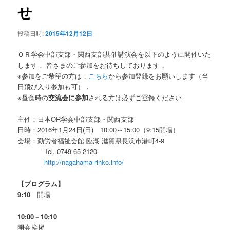
せ
投稿日時:
2015年12月12日
ＯＲ学会中部支部・関西支部共催講演会を以下のように開催いた
します． 皆さまのご参加をお待ちしております．
※参加をご希望の方は，
こちら
から参加登録をお願いします（当
日飛び入り参加も可）．
※昼食時の
交流会に参加
される方は必ずご登録ください
主催：日本OR学会中部支部・関西支部
日時：2016年1月24日(日) 10:00～15:00（9:15開場）
会場：勤労者福祉会館 臨湖 滋賀県長浜市港町4-9
Tel. 0749-65-2120
http://nagahama-rinko.info/
【プログラム】
9:10
開場
10:00－10:10
開会挨拶