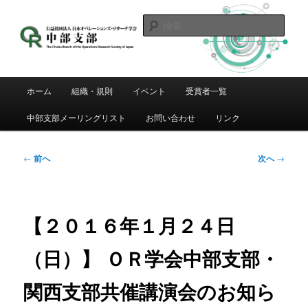
メ
イ
検
ン
索
コ
日本OR学会 中部支部
ン
テ
メ
ホーム
組織・規則
イベント
受賞者一覧
ン
イ
ツ
ン
中部支部メーリングリスト
お問い合わせ
リンク
へ
メ
移
ニ
動
ュ
投
←
前へ
次へ
→
ー
稿
ナ
ビ
ゲ
【２０１６年１月２４日
ー
シ
（日）】 ＯＲ学会中部支部・
ョ
ン
関西支部共催講演会のお知ら