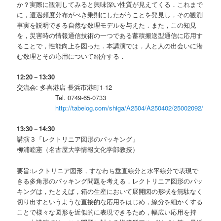
か？実際に観測してみると興味深い性質が見えてくる．これまで
に，遭遇頻度分布がべき乗則にしたがうことを発見し，その観測
事実を説明できる自然な数理モデルを与えた．また，この知見
を，災害時の情報通信技術の一つである蓄積搬送型通信に応用す
ることで，性能向上を図った．本講演では，人と人の出会いに潜
む数理とその応用について紹介する．
12:20－13:30
交流会: 多喜港店 長浜市港町1-12
Tel. 0749-65-0733
http://tabelog.com/shiga/A2504/A250402/25002092/
13:30－14:30
講演３「レクトリニア図形のパッキング」
柳浦睦憲（名古屋大学情報文化学部教授）
要旨:レクトリニア図形，すなわち垂直線分と水平線分で表現で
きる多角形のパッキング問題を考える．レクトリニア図形のパッ
キングは，たとえば，箱の生産において展開図の形状を無駄なく
切り出すというような直接的な応用をはじめ，線分を細かくする
ことで様々な図形を近似的に表現できるため，幅広い応用を持