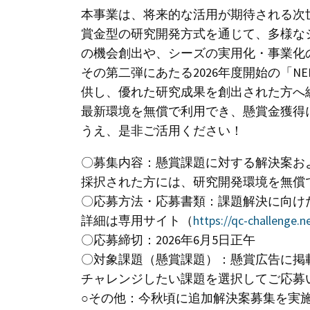
本事業は、将来的な活用が期待される次
賞金型の研究開発方式を通じて、多様な
の機会創出や、シーズの実用化・事業化の促
その第二弾にあたる2026年度開始の「N
供し、優れた研究成果を創出された方へ
最新環境を無償で利用でき、懸賞金獲得
うえ、是非ご活用ください！
〇募集内容：懸賞課題に対する解決案お
採択された方には、研究開発環境を無償
〇応募方法・応募書類：課題解決に向け
詳細は専用サイト（
https://qc-challenge.
〇応募締切：2026年6月5日正午
〇対象課題（懸賞課題）：懸賞広告に掲
チャレンジしたい課題を選択してご応募
○その他：今秋頃に追加解決案募集を実