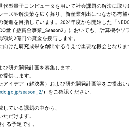
世代型量子コンピュータを用いて社会課題の解決に取り
シーズや解決策を広く募り、新産業創出につながる有望
進を目指しています。2024年度から開始した「NEDO量
EDO量子懸賞金事業_Season2」においても、計算機
総額約2億円の賞金を授与します。
に向けた研究成果を創出するうえで重要な機会となりま
よび研究開発計画を募集します。
で提供します。
たアイデア（解決案）および研究開発計画等をご提出い
nedo.go.jp/season_2/
）をご確認ください。
載している課題の中から、
いただけます。
施する予定です。