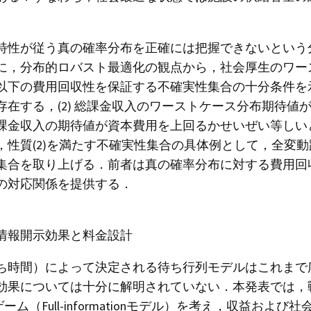
特性が従う真の確率分布を正確には把握できないという
に，分布的ロバスト最適化の観点から，社会厚生のワー
下の費用回収性を保証する不確実性集合の十分条件を示す
在する，(2) 総課金収入のワーストケース分布期待値が
課金収入の期待値が資本費用を上回るかせいぜい等しい
，性質(2)を満たす不確実性集合の具体例として，全変
集合を取り上げる．前者は真の確率分布に対する費用回
の対応関係を提供する．
情報開示効果と料金設計
ち時間）によって決定される待ち行列モデルはこれまで
効果については十分に解明されていない．本発表では，
ーム（Full-informationモデル）を考え，収益お