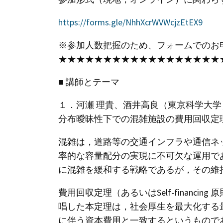
https://forms.gle/NhhXcrWVWcjzEtEX9
※参加人数把握のため、フォームでのお
★★★★★★★★★★★★★★★★★★
■ 講師とテーマ
１．河瀬 理貴、酒井高良（東京科学大学
分布曖昧性下での混雑施設の費用回収定
混雑は，道路等の交通インフラや通信ネ
率的な容量配分の実現に不可欠な運用で
に混雑を緩和する戦略であるが，その維
費用回収定理（あるいはSelf-financing
唱した本定理は，社会厚生を最大化する
に伴う資本費用と一致するというもので