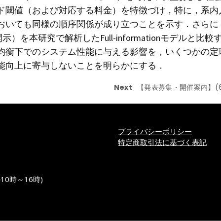
ド閾値（および対応する料金）を特徴づけ，特に，系内人
いても同様の順序関係が成り立つことを示す．さらに，従来の
非開示）を本研究で解析したFull-informationモデ
均衡下でのシステム性能に与える影響を，いくつかの定
能向上に寄与しないことを明らかにする．
Next
【発表募集・開催案内】(6/
プライバシーポリシー
特定商取引法に基づく表記
の10時～16時)