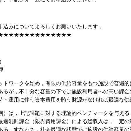
申込みについてよろしくお願いいたします．
★★★★★★★★★★★★★★
）
理
ットワークを始め，有限の供給容量をもつ施設で普遍的
あるが，不十分な容量の下では施設利用者への高い課金
持・運用に伴う資本費用を賄う財源がなければ最適な供
 原則）は，上記課題に対する理論的ベンチマークを与える．Mohring
最適混雑課金（限界費用課金）による総収入は，一定の
ある．すなわち，社会最適な状態では施設の供給容量の