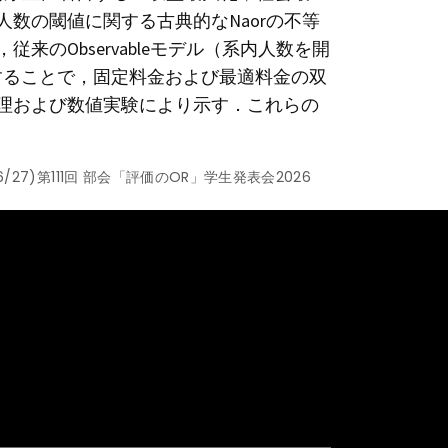
数の閾値に関する古典的なNaorの不等
Observableモデル（系内人数を開
ルと比較することで，固定料金および最適料金の双
理および数値実験により示す．これらの
27)第111回 部会「評価のOR」学生発表会2026