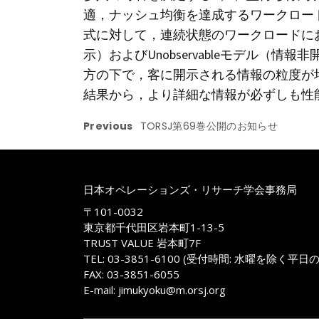
適，ナッシュ均衡を達成するワークロー
式に対して，連続状態のワークロードにお
示）およびUnobservableモデル（情報
方の下で，客に開示される情報の粒度が
結果から，より詳細な情報が必ずしも性
Previous
TORSJ第69巻公開のお知らせ
日本オペレーションズ・リサーチ学会事務局
〒101-0032
東京都千代田区岩本町1-13-5
TRUST VALUE 岩本町7F
TEL: 03-3851-6100 (受付時間: 水曜を除く平日
FAX: 03-3851-6055
E-mail: jimukyoku@m.orsj.org