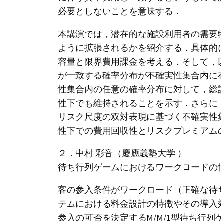
必要としないことを意味する．
本講演では，潜在的な施設利用者の需要
ように拡張されるかを紹介する．具体的
容量と限界費用課金を考える．そして，以
が一致する確率分布が不確実性集合内に存
性集合内の任意の確率分布に対して，総
性下でも維持されることを示す．さらに
リスク尺度の双対表現に基づく不確実性
性下での費用回収性とリスクプレミアム
２．中村 彩音（慶應義塾大学 ）
待ち行列ゲームにおけるワークロードの
客の参入条件がワークロード（正確な待
テムにおける料金設計の特徴やその導入
参入の可否を決定するM/M/1型待ち行列ゲ