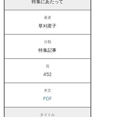
特集にあたって
草刈君子
特集記事
452
PDF