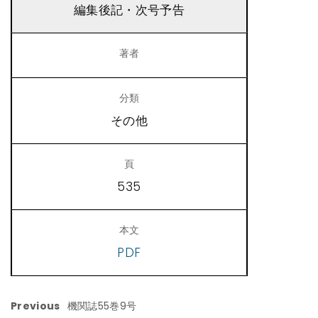
編集後記・次号予告
その他
535
PDF
Previous
機関誌55巻9号