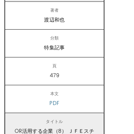
渡辺和也
特集記事
479
PDF
OR活用する企業（8） ＪＦＥスチ