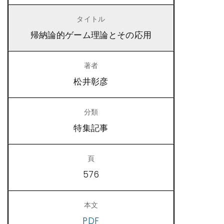
帰納論的ゲーム理論とその応用
松井彰彦
特集記事
576
PDF