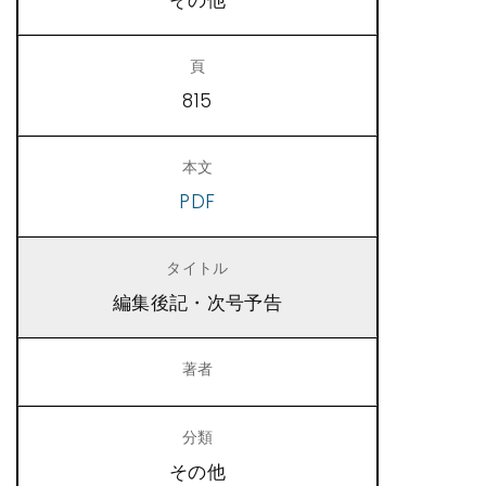
その他
815
PDF
編集後記・次号予告
その他