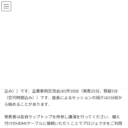
コ
ナ
ン
ビ
テ
ゲ
ン
ー
ツ
シ
発表に関する注意
へ
ョ
ス
ン
キ
に
ッ
移
日本オペレーションズ・リサーチ学会
研究発表会
発表に関する注意
プ
動
発表に関する注意
一般セッションの講演は1件20分（発表15分，質疑5分（交代時間
込み））です．企業事例交流会は1件30分（発表25分，質疑5分
（交代時間込み））です．座長によるセッションの紹介は1分前か
ら始めることがあります．
発表者は各自ラップトップを持参し講演を行ってください．備え
付けのHDMIケーブルに接続いただくことでプロジェクタをご利用