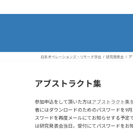
コ
ナ
ン
ビ
テ
ゲ
ン
ー
ツ
シ
へ
ョ
ス
ン
キ
に
日本オペレーションズ・リサーチ学会
研究発表会
ア
ッ
移
プ
動
アブストラクト集
参加申込をして頂いた方は
アブストラクト集
者にはダウンロードのためのパスワードを9月
スワードを再度メールにてお知らせする予定で
は研究発表会当日，受付にてパスワードをお