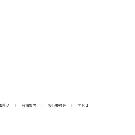
加申込
会場案内
実行委員会
問合せ