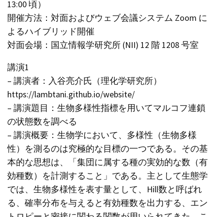
13:00 頃）
開催方法：対面およびウェブ会議システム Zoom に
よるハイブリッド開催
対面会場：国立情報学研究所 (NII) 12 階 1208 号室
講演1
– 講演者：入谷亮介氏（理化学研究所）
https://lambtani.github.io/website/
– 講演題目：生物多様性指標を用いてマルコフ連鎖
の状態数を調べる
– 講演概要：生物学において、多様性（生物多様
性）を測るのは究極的な目標の一つである。その基
本的な思想は、「集団に属する種の実効的な数（有
効種数）を計測すること」である。主として生態学
では、生物多様性を表す量として、Hill数と呼ばれ
る、確率分布を与えると有効種数を出力する、エン
トロピーと密接に関わる関数が用いられてきた。こ