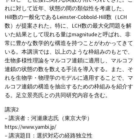
れに対して近年、状態の間の類似性を考慮した、
Hill数の一般化であるLeinster-Cobbold-Hill数（LCH
数）が提案された。特に、LCH数の最大化問題を解
いた結果として現れる量はmagnitudeと呼ばれ、非
常に豊かな数学的な構造を持つことがわかってきて
いる。本講演では、以上のような枠組みのもとで、
生物多様性理論をマルコフ連鎖に適用し、マルコフ
連鎖の状態の数を数える手法を導入する。また、そ
れを生物学・物理学のモデルに適用することで、マ
ルコフ連鎖の構造を抽出するための枠組みを紹介す
る。足立景亮氏との共同研究内容を含む。
講演2
– 講演者：河瀬康志氏（東京大学）
https://www.yambi.jp/
– 講演題目：選択対応の経路独立性