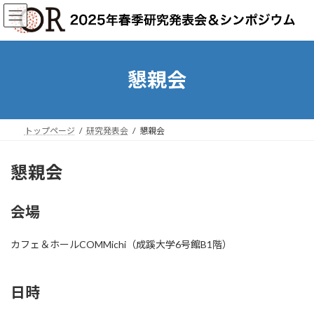
コ
ナ
ン
ビ
テ
ゲ
ン
ー
ツ
シ
懇親会
へ
ョ
ス
ン
キ
に
ッ
移
トップページ
研究発表会
懇親会
プ
動
懇親会
会場
カフェ＆ホールCOMMichi（成蹊大学6号館B1階）
日時