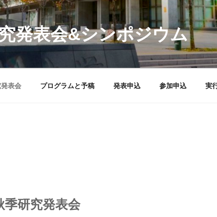
研究発表会&シンポジウム
究発表会
プログラムと予稿
発表申込
参加申込
実
秋季研究発表会