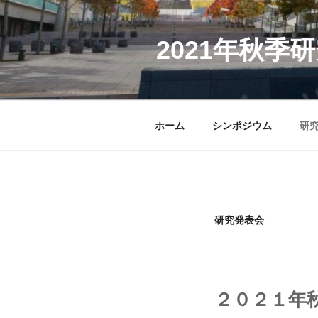
コ
ン
テ
2021年秋季
ン
ツ
へ
ス
ホーム
シンポジウム
研
キ
ッ
プ
研究発表会
２０２１年