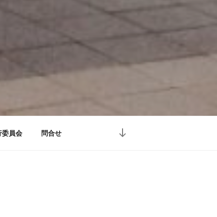
本
行委員会
問合せ
文
ま
で
ス
ク
ロ
ー
ル