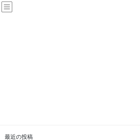
コ
ナ
日本OR学会 関西支部
ン
ビ
テ
ゲ
ン
ー
2024年11月
ツ
シ
へ
ョ
ス
ン
HOME
2024年11月
キ
に
ッ
移
プ
動
2024年11月1日
支部運営委員会
関西支部 2024 年度第 2回運営委員会
（2024/10/30 17:30-18:15）
2024年度 第2回 支部運営委員会 日時：2024年10月30日（水）
17:30 〜 18:15 開催方式：オンライン 開催場所：Zoom 議案： 1.
支部長会議報告 2. 2024年度事進捗報告 3. 2024年度 […]
最近の投稿