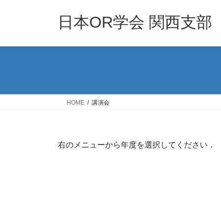
コ
ナ
ン
ビ
日本OR学会 関西支部
テ
ゲ
ン
ー
ツ
シ
へ
ョ
ス
ン
キ
に
ッ
移
HOME
講演会
プ
動
右のメニューから年度を選択してください．