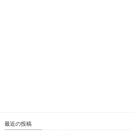
なお，懇親会等を開催する予定はありません．
支部事業
カテゴリー
支部事業
前の記事
2024年度 関西支部シンポジウ
ムのご案内
2024年9月20日
支部運営委員会
次の記事
関西支部 2024 年度第 2回運営委
員会（2024/10/30 17:30-
18:15）
2024年11月1日
最近の投稿