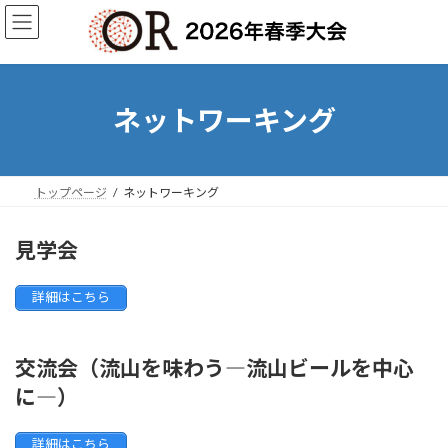
コ
ナ
ン
ビ
テ
ゲ
ン
ー
ツ
シ
へ
ョ
ネットワーキング
ス
ン
キ
に
ッ
移
プ
動
トップページ
ネットワーキング
見学会
詳細はこちら
交流会（流山を味わう―流山ビールを中心
に―）
詳細はこちら