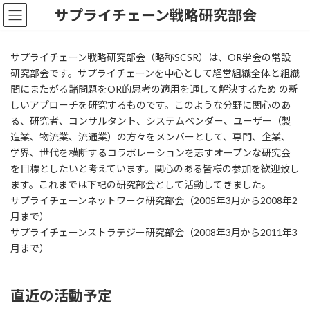
コ
ナ
サプライチェーン戦略研究部会
ン
ビ
テ
ゲ
ン
ー
サプライチェーン戦略研究部会（略称SCSR）は、OR学会の常設
ツ
シ
研究部会です。サプライチェーンを中心として経営組織全体と組織
へ
ョ
間にまたがる諸問題をOR的思考の適用を通して解決するため の新
ス
ン
キ
に
しいアプローチを研究するものです。このような分野に関心のあ
ッ
移
る、研究者、コンサルタント、システムベンダー、ユーザー（製
プ
動
造業、物流業、流通業）の方々をメンバーとして、専門、企業、
学界、世代を横断するコラボレーションを志すオープンな研究会
を目標としたいと考えています。関心のある皆様の参加を歓迎致し
ます。これまでは下記の研究部会として活動してきました。
サプライチェーンネットワーク研究部会（2005年3月から2008年2
月まで）
サプライチェーンストラテジー研究部会（2008年3月から2011年3
月まで）
直近の活動予定