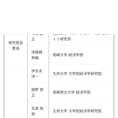
池田 欽
北九州市立大学 経済学部
一
監 事
宋 宇
福岡工業大学 情報工学部
神山 直
九州大学 マス・フォア・インダス
之
トリ研究所
研究普及
委員
津留崎
長崎大学 経済学部
和義
伊豆永
九州大学 大学院経済学研究院
洋一
植野 貴
長崎県立大学 経済学部
之
北原 知
九州大学 大学院経済学研究院
就