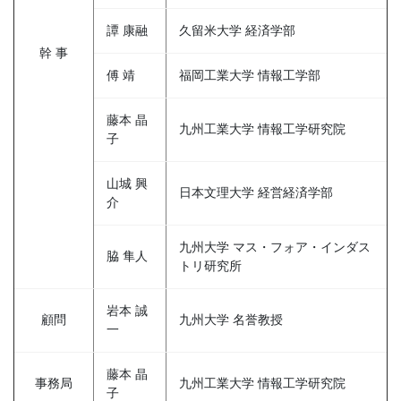
譚 康融
久留米大学 経済学部
幹 事
傅 靖
福岡工業大学 情報工学部
藤本 晶
九州工業大学 情報工学研究院
子
山城 興
日本文理大学 経営経済学部
介
九州大学 マス・フォア・インダス
脇 隼人
トリ研究所
岩本 誠
顧問
九州大学 名誉教授
一
藤本 晶
事務局
九州工業大学 情報工学研究院
子