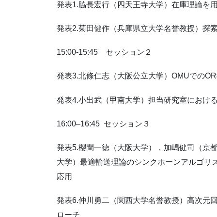
発表1.脇長宏行（四天王寺大学）在庫理論を
発表2.菊田健作（兵庫県立大学名誉教授）探
15:00-15:45 セッション２
発表3.北條仁志（大阪公立大学）OMUでのO
発表4.小出武（甲南大学）
担当研究室におけ
16:00–16:45 セッション３
発表5.櫻間一徳（大阪大学），加嶋健司（京
大学）最適輸送理論のシンクホーンアルゴリ
応用
発表6.仲川勇二（関西大学名誉教授）高次元
ローチ