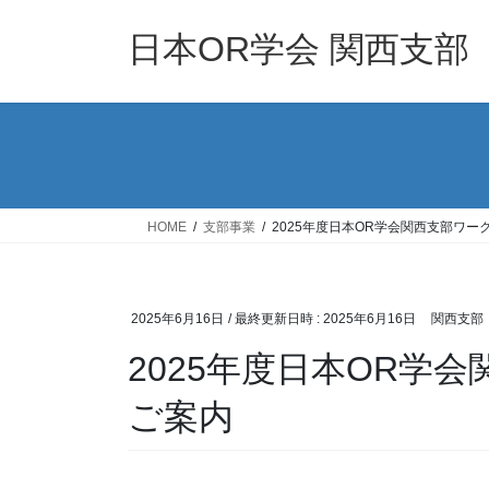
コ
ナ
ン
ビ
日本OR学会 関西支部
テ
ゲ
ン
ー
ツ
シ
へ
ョ
ス
ン
キ
に
ッ
移
HOME
支部事業
2025年度日本OR学会関西支部ワー
プ
動
2025年6月16日
/ 最終更新日時 :
2025年6月16日
関西支部
2025年度日本OR学
ご案内