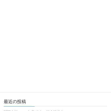
以上
支部事業
カテゴリー
支部運営委員会
前の記事
関西支部 2021 年度第 2 回運営
委員会（2021/11/25 17:30-
18:30）
2021年10月18日
支部事業
次の記事
2021年度 関西支部シンポジウ
ムのご案内
2021年11月2日
最近の投稿