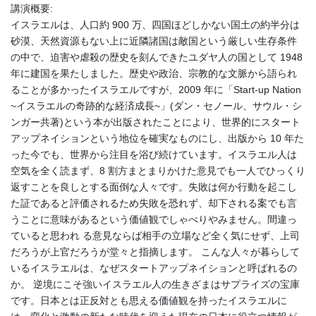
講演概要:
イスラエルは、人口約 900 万、四国ほどしかない国土の約半分は
砂漠、天然資源もない上に近隣諸国は敵国という厳しい生存条件
の中で、迫害や虐殺の歴史を刻んできたユダヤ人の国として 1948
年に建国を果たしました。歴史や政治、宗教的な文脈から語られ
ることが多かったイスラエルですが、2009 年に「Start-up Nation
~イスラエルの奇跡的な経済成長~」(ダン・セノール、サウル・シ
ンガー共著)という本が出版されたことにより、世界的にスタート
アップネイションという地位を確実なものにし、出版から 10 年た
った今でも、世界から注目を浴び続けています。イスラエル人は
空気を全く読まず、8 割方まとまりかけた意見でも一人でひっくり
返すことを良しとする面倒な人々です。失敗は何か行動を起こし
た証であると評価されるため失敗を恐れず、却下される案でも言
うことに意味があるという価値観でしゃべりやみません。間違っ
ていると思われ る意見ならば相手の立場など全く気にせず、上司
だろうが上官だろうが堂々と指摘します。 こんな人々が暮らして
いるイスラエルは、なぜスタートアップネイションと呼ばれるの
か。 逆境にこそ強いイスラエル人の生きざまはサプライズの宝庫
です。日本とは正反対とも思える価値観を持ったイスラエルに