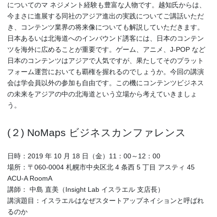
についてのマ ネジメント経験も豊富な人物です。越知氏からは、
今まさに進展する同社のアジア進出の実践についてご講話いただ
き、コンテンツ業界の将来像についても解説していただきます。
日本あるいは北海道へのインバウンド誘客には、日本のコンテン
ツを海外に広めることが重要です。ゲーム、アニメ、J-POP など
日本のコンテンツはアジアで人気ですが、果たしてそのプラット
フォーム運営においても覇権を握れるのでしょうか。今回の講演
会は学会員以外の参加も自由です。この機にコンテンツビジネス
の未来をアジアの中の北海道という立場から考えていきましょ
う。
(２) NoMaps ビジネスカンファレンス
日時：2019 年 10 月 18 日（金）11：00～12：00
場所：〒060-0004 札幌市中央区北 4 条西 5 丁目 アスティ 45
ACU-A RoomA
講師： 中島 直美（Insight Lab イスラエル 支店長）
講演題目：イスラエルはなぜスタートアップネイションと呼ばれ
るのか