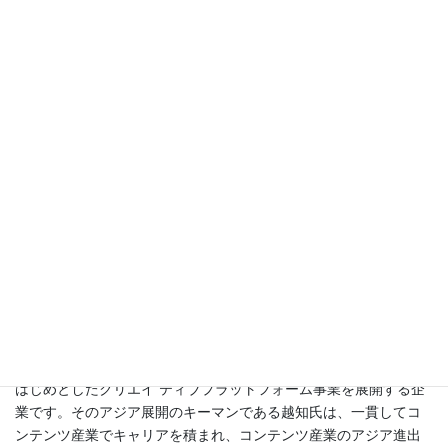
共催イベント
（１）2019 年度 「さっぽろ観光情報学研
究会」第 1 回講演会
日時：日時：2019 年 9 月 24 日（火）18：00～19：40
場所：小樽商科大学札幌サテライト大講義室
〒060-0005 札幌市中央区北 5 条西 5 丁目 7 番地 sapporo55 ビル
3F
講師： 越知雄一氏（ピクスタ株式会社 台湾支店長）
講演題目： コンテンツビジネスのアジア進出
概要：ピクスタ社は、画像・動画・音楽の素材サイト「PIXTA」を
はじめとしたクリエイ ティブプラットフォーム事業を展開する企
業です。そのアジア展開のキーマンである越知氏は、一貫してコ
ンテンツ産業でキャリアを積まれ、コンテンツ産業のアジア進出