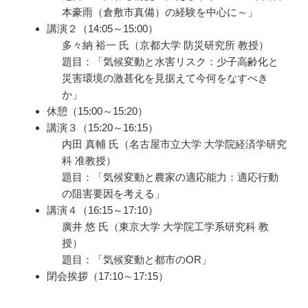
本豪雨（倉敷市真備）の経験を中心に～」
講演２（14:05～15:00）
多々納 裕一 氏（京都大学 防災研究所 教授）
題目：「気候変動と水害リスク：少子高齢化と
災害環境の激甚化を見据えて今何をなすべき
か」
休憩（15:00～15:20）
講演３（15:20～16:15）
内田 真輔 氏（名古屋市立大学 大学院経済学研究
科 准教授）
題目：「気候変動と農家の適応能力：適応行動
の阻害要因を考える」
講演４（16:15～17:10）
廣井 悠 氏（東京大学 大学院工学系研究科 教
授）
題目：「気候変動と都市のOR」
閉会挨拶（17:10～17:15）