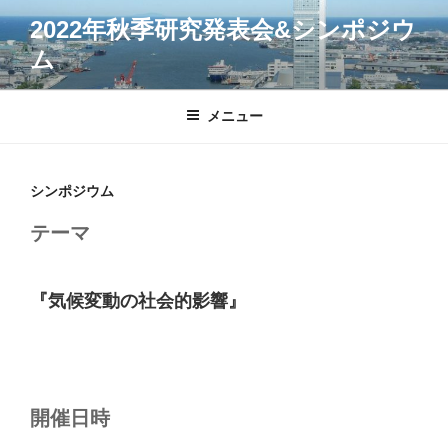
コ
2022年秋季研究発表会&シンポジウ
ン
ム
テ
ン
ツ
メニュー
へ
ス
キ
シンポジウム
ッ
プ
テーマ
『気候変動の社会的影響』
開催日時