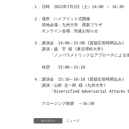
１．日時　2022年7月2日（土）14:00 ～ 16:30

２．場所　ハイブリット式開催

　　現地会場：九州大学　西新プラザ

　　オンライン会場：別途お知らせ

３．講演会　14:00～15:00 (質疑応答時間込み)

　　講演：趙　宇 様 (東京理科大学)

　　　　「ノンパラメトリックなアプローチによる生
　　休憩　　15:00～15:10

４．講演会　15:10～16:10 (質疑応答時間込み)

　　講演：山村 圭一郎 様 (九州大学)

　　　　「Diversified Adversarial Attacks ba
　　クロージング挨拶  ～16:30

ニュース
カテゴリー