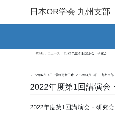
コ
ナ
ン
ビ
日本OR学会 九州支部
テ
ゲ
ン
ー
ツ
シ
へ
ョ
ス
ン
キ
に
ッ
移
HOME
ニュース
2022年度第1回講演会・研究会
プ
動
2022年6月14日
/ 最終更新日時 :
2023年4月13日
九州支部
2022年度第1回講演
2022年度第1回講演会・研究会