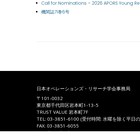
Call for Nominations – 2026 APORS Young R
機関誌71巻6号
日本オペレーションズ・リサーチ学会事務局
〒101-0032
東京都千代田区岩本町1-13-5
TRUST VALUE 岩本町7F
TEL: 03-3851-6100 (受付時間: 水曜を除く平日
FAX: 03-3851-6055
E-mail: jimukyoku@m.orsj.org