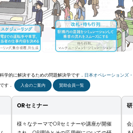
科学的に解決するための問題解決学です．
日本オペレーションズ
ィです．
入会のご案内
賛助会員一覧
ORセミナー
研
様々なテーマでORセミナーや講座が開催
会
ム
され，OR理論とその応用例についての研
る